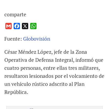
comparte
G
F
X
W
m
a
h
Fuente:
Globovisión
a
c
a
i
e
t
César Méndez López, jefe de la Zona
l
b
s
o
A
Operativa de Defensa Integral, informó que
o
p
cuatro personas, entre ellas tres militares,
k
p
resultaron lesionados por el volcamiento de
un vehículo rústico adscrito al Plan
República.