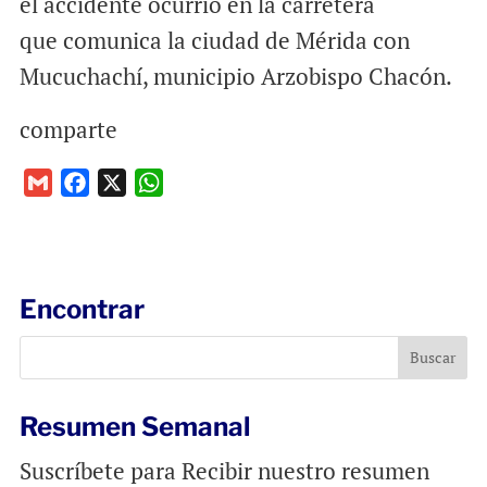
el accidente ocurrió en la carretera
que comunica la ciudad de Mérida con
Mucuchachí, municipio Arzobispo Chacón.
comparte
G
F
X
W
m
a
h
a
c
a
i
e
t
l
b
s
Encontrar
o
A
o
p
k
p
Resumen Semanal
Suscríbete para Recibir nuestro resumen