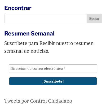
l
b
s
Encontrar
o
A
o
p
k
p
Resumen Semanal
Suscríbete para Recibir nuestro resumen
semanal de noticias.
Tweets por Control Ciudadano