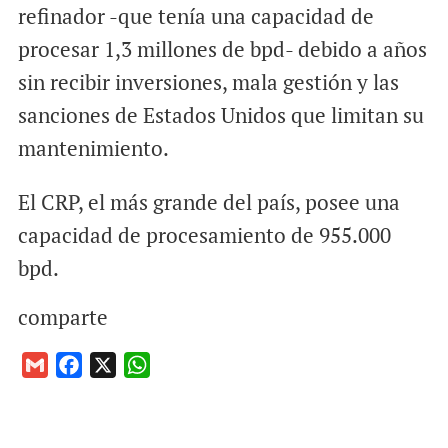
refinador -que tenía una capacidad de
procesar 1,3 millones de bpd- debido a años
sin recibir inversiones, mala gestión y las
sanciones de Estados Unidos que limitan su
mantenimiento.
El CRP, el más grande del país, posee una
capacidad de procesamiento de 955.000
bpd.
comparte
G
F
X
W
m
a
h
a
c
a
i
e
t