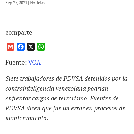
Sep 27, 2021
|
Noticias
comparte
G
F
X
W
m
a
h
Fuente:
VOA
a
c
a
i
e
t
Siete trabajadores de PDVSA detenidos por la
l
b
s
o
A
contrainteligencia venezolana podrían
o
p
enfrentar cargos de terrorismo. Fuentes de
k
p
PDVSA dicen que fue un error en procesos de
mantenimiento.