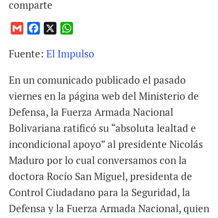
comparte
G
F
X
W
m
a
h
Fuente:
El Impulso
a
c
a
i
e
t
En un comunicado publicado el pasado
l
b
s
o
A
viernes en la página web del Ministerio de
o
p
Defensa, la Fuerza Armada Nacional
k
p
Bolivariana ratificó su “absoluta lealtad e
incondicional apoyo” al presidente Nicolás
Maduro por lo cual conversamos con la
doctora Rocío San Miguel, presidenta de
Control Ciudadano para la Seguridad, la
Defensa y la Fuerza Armada Nacional, quien