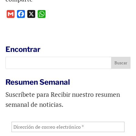
G
F
X
W
m
a
h
a
c
a
i
e
t
l
b
s
Encontrar
o
A
o
p
k
p
Resumen Semanal
Suscríbete para Recibir nuestro resumen
semanal de noticias.