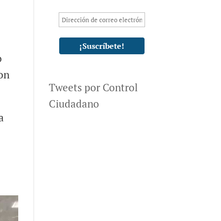
o
on
Tweets por Control
Ciudadano
a