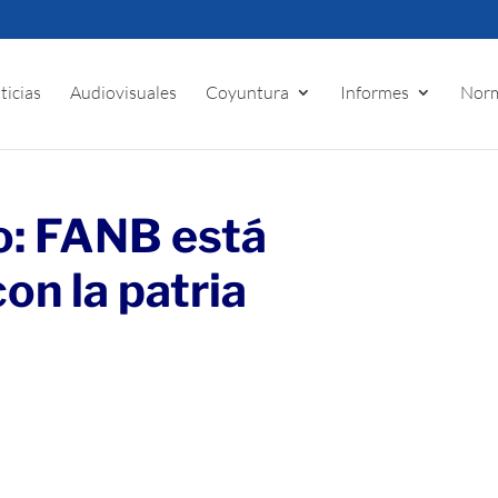
ticias
Audiovisuales
Coyuntura
Informes
Norm
o: FANB está
n la patria