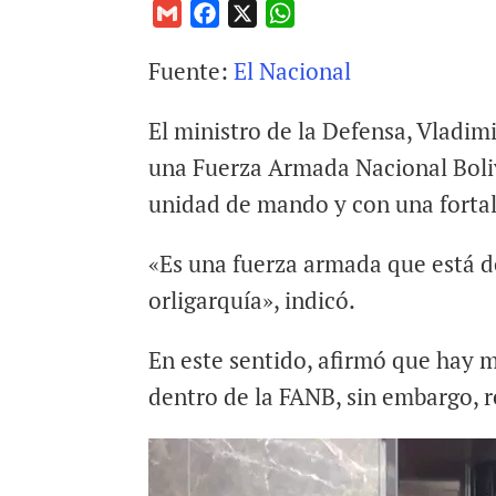
G
F
X
W
m
a
h
Fuente:
El Nacional
a
c
a
i
e
t
El ministro de la Defensa, Vladim
l
b
s
o
A
una Fuerza Armada Nacional Boli
o
p
unidad de mando y con una fortal
k
p
«Es una fuerza armada que está de
orligarquía», indicó.
En este sentido, afirmó que hay
dentro de la FANB, sin embargo, r