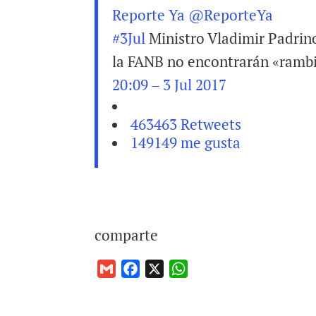
Reporte Ya
@ReporteYa
#
3Jul
Ministro Vladimir Padrin
la FANB no encontrarán «ramb
20:09 – 3 Jul 2017
463
463 Retweets
149
149 me gusta
comparte
G
F
X
W
m
a
h
a
c
a