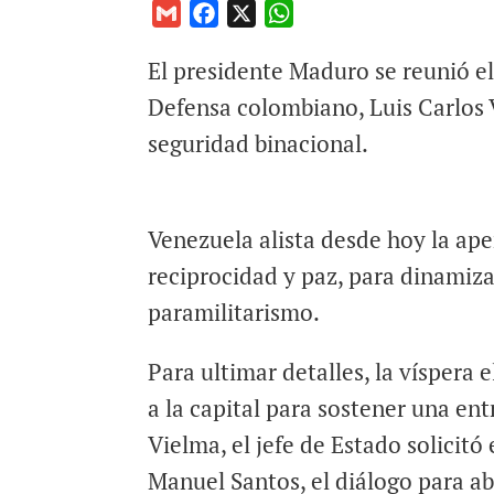
G
F
X
W
m
a
h
El presidente Maduro se reunió el
a
c
a
i
e
t
Defensa colombiano, Luis Carlos V
l
b
s
seguridad binacional.
o
A
o
p
k
p
Venezuela alista desde hoy la ape
reciprocidad y paz, para dinamiz
paramilitarismo.
Para ultimar detalles, la víspera 
a la capital para sostener una en
Vielma, el jefe de Estado solicit
Manuel Santos, el diálogo para ab