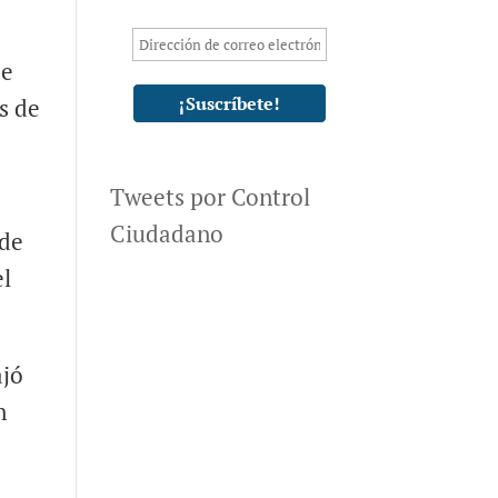
de
s de
Tweets por Control
Ciudadano
 de
el
ajó
n