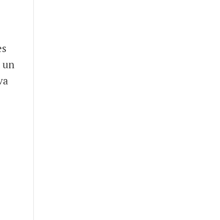
es
n un
va