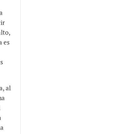
la
ir
lto,
a es
és
, al
na
l
a
la