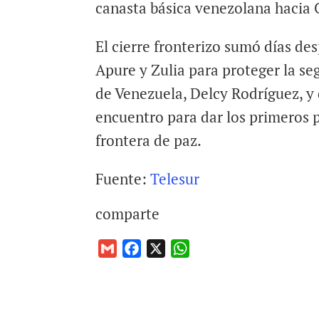
canasta básica venezolana hacia
El cierre fronterizo sumó días de
Apure y Zulia para proteger la seg
de Venezuela, Delcy Rodríguez, y
encuentro para dar los primeros 
frontera de paz.
Fuente:
Telesur
comparte
G
F
X
W
m
a
h
a
c
a
i
e
t