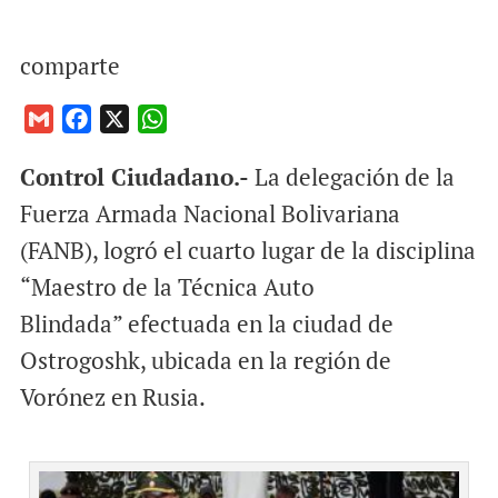
comparte
G
F
X
W
m
a
h
Control Ciudadano.-
La delegación de la
a
c
a
i
e
t
Fuerza Armada Nacional Bolivariana
l
b
s
(FANB), logró el cuarto lugar de la disciplina
o
A
“Maestro de la Técnica Auto
o
p
Blindada” efectuada en la ciudad de
k
p
Ostrogoshk, ubicada en la región de
Vorónez en Rusia.