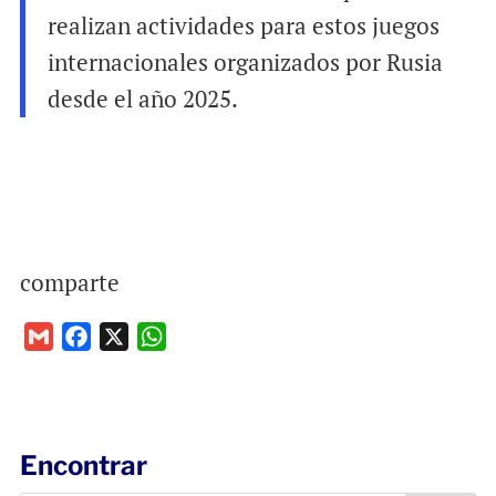
realizan actividades para estos juegos
internacionales organizados por Rusia
desde el año 2025.
comparte
G
F
X
W
m
a
h
a
c
a
i
e
t
l
b
s
Encontrar
o
A