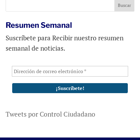
o
p
k
p
Resumen Semanal
Suscríbete para Recibir nuestro resumen
semanal de noticias.
Tweets por Control Ciudadano