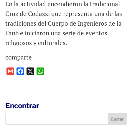
En la actividad encendieron la tradicional
Cruz de Codazzi que representa una de las
tradiciones del Cuerpo de Ingenieros de la
Fanb e iniciaron una serie de eventos
religiosos y culturales.
comparte
G
F
X
W
m
a
h
a
c
a
i
e
t
l
b
s
Encontrar
o
A
o
p
k
p