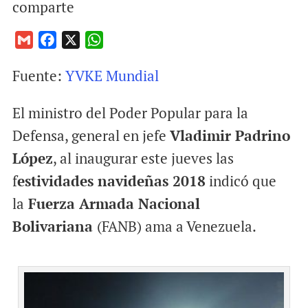
comparte
G
F
X
W
m
a
h
Fuente:
YVKE Mundial
a
c
a
i
e
t
El ministro del Poder Popular para la
l
b
s
o
A
Defensa, general en jefe
Vladimir Padrino
o
p
López
, al inaugurar este jueves las
k
p
f
estividades navideñas 2018
indicó que
la
Fuerza Armada Nacional
Bolivariana
(FANB) ama a Venezuela.