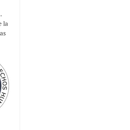
.
e la
ías