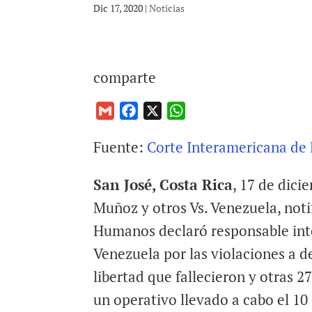
Dic 17, 2020
|
Noticias
comparte
G
F
X
W
m
a
h
Fuente:
Corte Interamericana d
a
c
a
i
e
t
San José, Costa Rica
, 17 de dici
l
b
s
o
A
Muñoz y otros Vs. Venezuela, not
o
p
Humanos declaró responsable int
k
p
Venezuela por las violaciones a 
libertad que fallecieron y otras 
un operativo llevado a cabo el 10