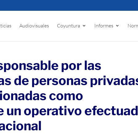
ticias
Audiovisuales
Coyuntura
Informes
Norm
sponsable por las
as de personas privada
sionadas como
 un operativo efectua
acional