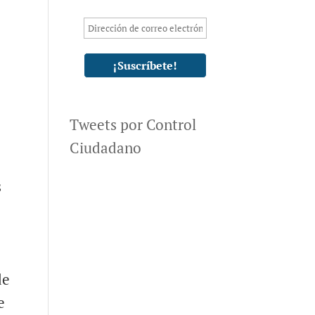
Tweets por Control
Ciudadano
s
s
de
e