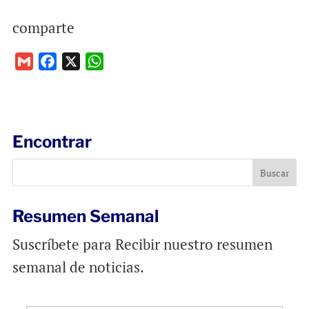
comparte
G
F
X
W
m
a
h
a
c
a
i
e
t
l
b
s
Encontrar
o
A
o
p
k
p
Resumen Semanal
Suscríbete para Recibir nuestro resumen
semanal de noticias.