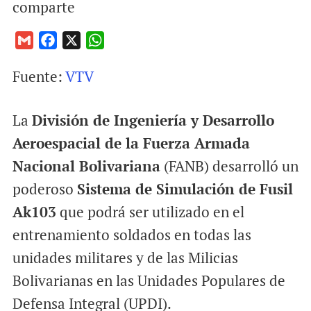
comparte
G
F
X
W
m
a
h
Fuente:
VTV
a
c
a
i
e
t
l
b
s
La
División de Ingeniería y Desarrollo
o
A
Aeroespacial de la Fuerza Armada
o
p
Nacional Bolivariana
(FANB) desarrolló un
k
p
poderoso
Sistema de Simulación de Fusil
Ak103
que podrá ser utilizado en el
entrenamiento soldados en todas las
unidades militares y de las Milicias
Bolivarianas en las Unidades Populares de
Defensa Integral (UPDI).