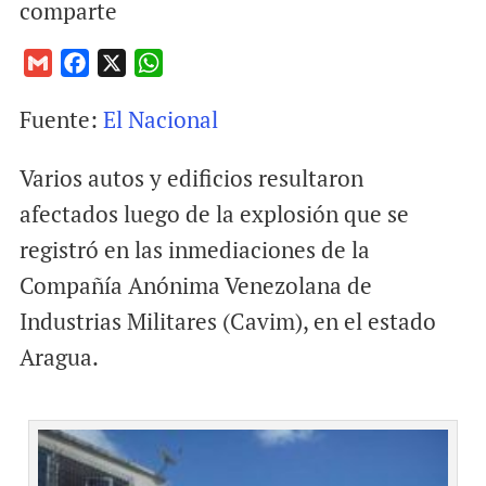
comparte
G
F
X
W
m
a
h
Fuente:
El Nacional
a
c
a
i
e
t
Varios autos y edificios resultaron
l
b
s
o
A
afectados luego de la explosión que se
o
p
registró en las inmediaciones de la
k
p
Compañía Anónima Venezolana de
Industrias Militares (Cavim), en el estado
Aragua.