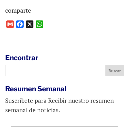
comparte
G
F
X
W
m
a
h
a
c
a
i
e
t
l
b
s
Encontrar
o
A
o
p
k
p
Resumen Semanal
Suscríbete para Recibir nuestro resumen
semanal de noticias.