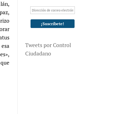
lán,
paz,
orizo
orar
atus
Tweets por Control
 esa
Ciudadano
es»,
 que