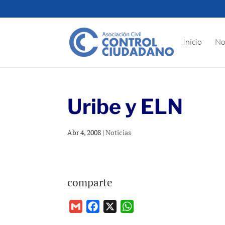
Inicio
No
Uribe y ELN
Abr 4, 2008
|
Noticias
comparte
G
F
X
W
m
a
h