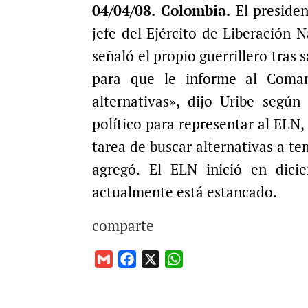
04/04/08. Colombia.
El presiden
a
c
a
i
e
t
jefe del Ejército de Liberación 
l
b
s
señaló el propio guerrillero tras 
o
A
para que le informe al Coman
o
p
alternativas», dijo Uribe según
k
p
político para representar al ELN,
tarea de buscar alternativas a t
agregó. El ELN inició en dic
actualmente está estancado.
comparte
G
F
X
W
m
a
h
a
c
a