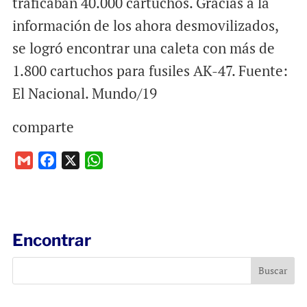
traficaban 40.000 cartuchos. Gracias a la
información de los ahora desmovilizados,
se logró encontrar una caleta con más de
1.800 cartuchos para fusiles AK-47. Fuente:
El Nacional. Mundo/19
comparte
G
F
X
W
m
a
h
a
c
a
i
e
t
l
b
s
Encontrar
o
A
o
p
k
p