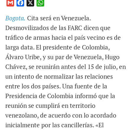
G
F
X
W
m
a
h
Bogota.
Cita será en Venezuela.
a
c
a
i
e
t
Desmovilizados de las FARC dicen que
l
b
s
tráfico de armas hacia el país vecino es de
o
A
larga data. El presidente de Colombia,
o
p
Álvaro Uribe, y su par de Venezuela, Hugo
k
p
Chávez, se reunirán antes del 15 de julio, en
un intento de normalizar las relaciones
entre los dos países. Una fuente de la
Presidencia de Colombia informó que la
reunión se cumplirá en territorio
venezolano, de acuerdo con lo acordado
inicialmente por las cancillerías. «El