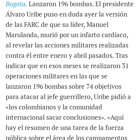
Bogota.
Lanzaron 196 bombas. El presidente
a
c
a
i
e
t
Álvaro Uribe puso en duda ayer la versión
l
b
s
de las FARC de que su líder, Manuel
o
A
Marulanda, murió por un infarto cardíaco,
o
p
al revelar las acciones militares realizadas
k
p
contra él entre enero y abril pasados. Tras
indicar que en esos meses se realizaron 31
operaciones militares en las que se
lanzaron 196 bombas sobre 74 objetivos
para atacar al jefe guerrillero, Uribe pidió a
«los colombianos y la comunidad
internacional sacar conclusiones». «Aquí
hay el resumen de una tarea de la fuerza
pública sobre el área de los campamentos