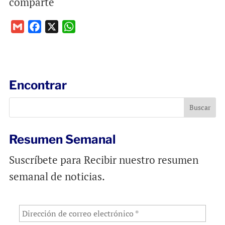
comparte
G
F
X
W
m
a
h
a
c
a
i
e
t
l
b
s
Encontrar
o
A
o
p
k
p
Resumen Semanal
Suscríbete para Recibir nuestro resumen
semanal de noticias.