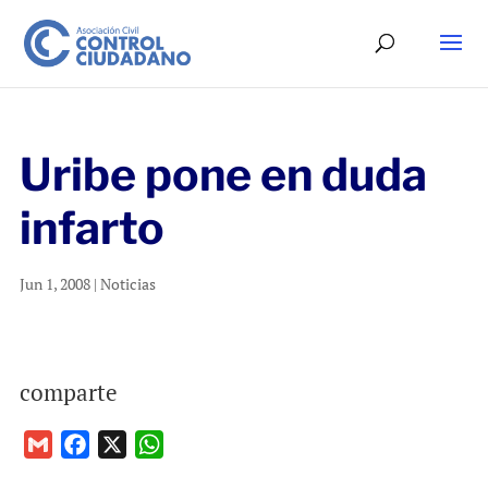
Uribe pone en duda
infarto
Jun 1, 2008
|
Noticias
comparte
G
F
X
W
m
a
h