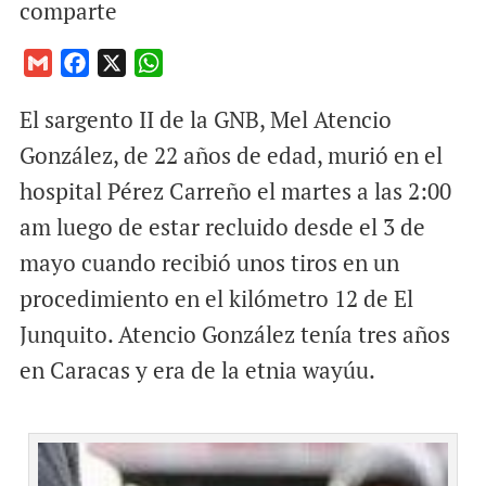
comparte
G
F
X
W
m
a
h
El sargento II de la GNB, Mel Atencio
a
c
a
i
e
t
González, de 22 años de edad, murió en el
l
b
s
hospital Pérez Carreño el martes a las 2:00
o
A
am luego de estar recluido desde el 3 de
o
p
mayo cuando recibió unos tiros en un
k
p
procedimiento en el kilómetro 12 de El
Junquito. Atencio González tenía tres años
en Caracas y era de la etnia wayúu.