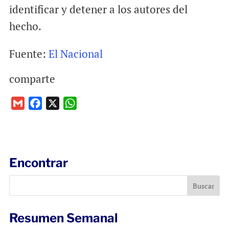
identificar y detener a los autores del
hecho.
Fuente:
El Nacional
comparte
G
F
X
W
m
a
h
a
c
a
i
e
t
l
b
s
Encontrar
o
A
o
p
k
p
Resumen Semanal