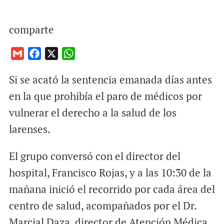
comparte
G
F
X
W
m
a
h
Si se acató la sentencia emanada días antes
a
c
a
i
e
t
en la que prohibía el paro de médicos por
l
b
s
vulnerar el derecho a la salud de los
o
A
larenses.
o
p
k
p
El grupo conversó con el director del
hospital, Francisco Rojas, y a las 10:30 de la
mañana inició el recorrido por cada área del
centro de salud, acompañados por el Dr.
Marcial Daza, director de Atención Médica