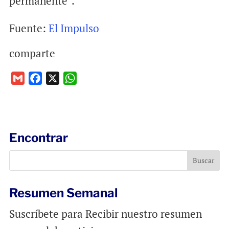
permanente”.
Fuente:
El Impulso
comparte
G
F
X
W
m
a
h
a
c
a
i
e
t
l
b
s
Encontrar
o
A
o
p
k
p
Resumen Semanal
Suscríbete para Recibir nuestro resumen