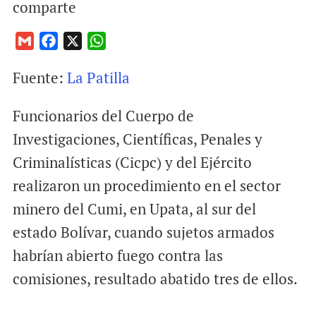
comparte
G
F
X
W
m
a
h
Fuente:
La Patilla
a
c
a
i
e
t
Funcionarios del Cuerpo de
l
b
s
o
A
Investigaciones, Científicas, Penales y
o
p
Criminalísticas (Cicpc) y del Ejército
k
p
realizaron un procedimiento en el sector
minero del Cumi, en Upata, al sur del
estado Bolívar, cuando sujetos armados
habrían abierto fuego contra las
comisiones, resultado abatido tres de ellos.