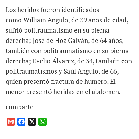
Los heridos fueron identificados
como William Angulo, de 39 años de edad,
sufrió politraumatismo en su pierna
derecha; José de Hoz Galván, de 64 años,
también con politraumatismo en su pierna
derecha; Evelio Álvarez, de 34, también con
politraumatismos y Saúl Angulo, de 66,
quien presentó fractura de humero. El
menor presentó heridas en el abdomen.
comparte
G
F
X
W
m
a
h
a
c
a