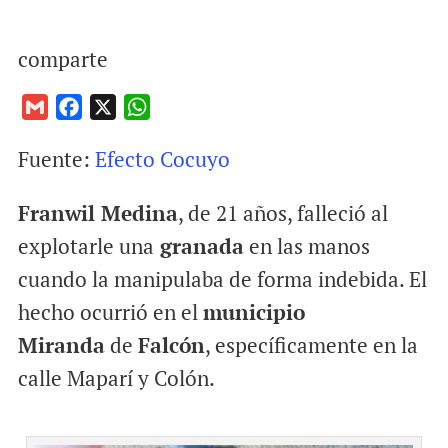
comparte
G
F
X
W
m
a
h
Fuente:
Efecto Cocuyo
a
c
a
i
e
t
Franwil Medina
, de 21 años, falleció al
l
b
s
o
A
explotarle una
granada
en las manos
o
p
cuando la manipulaba de forma indebida. El
k
p
hecho ocurrió en el
municipio
Miranda
de
Falcón
, específicamente en la
calle Maparí y Colón.