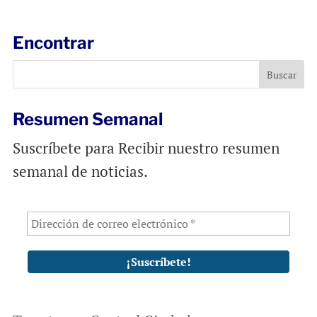
i
e
t
l
b
s
Encontrar
o
A
o
p
k
p
Resumen Semanal
Suscríbete para Recibir nuestro resumen
semanal de noticias.