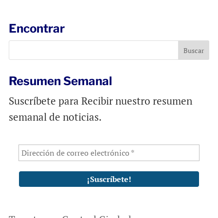
i
e
t
l
b
s
Encontrar
o
A
o
p
k
p
Resumen Semanal
Suscríbete para Recibir nuestro resumen
semanal de noticias.