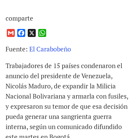
comparte
G
F
X
W
m
a
h
Fuente:
El Carabobeño
a
c
a
i
e
t
Trabajadores de 15 países condenaron el
l
b
s
o
A
anuncio del presidente de Venezuela,
o
p
Nicolás Maduro, de expandir la Milicia
k
p
Nacional Bolivariana y armarla con fusiles,
y expresaron su temor de que esa decisión
pueda generar una sangrienta guerra
interna, según un comunicado difundido
este martes en Bogotá.