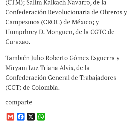
(CTM); Salim Kalkach Navarro, de la
Confederación Revolucionaria de Obreros y
Campesinos (CROC) de México; y
Humprhrey D. Monguen, de la CGTC de
Curazao.
También Julio Roberto Gómez Esguerra y
Miryam Luz Triana Alvis, de la
Confederación General de Trabajadores
(CGT) de Colombia.
comparte
G
F
X
W
m
a
h
a
c
a