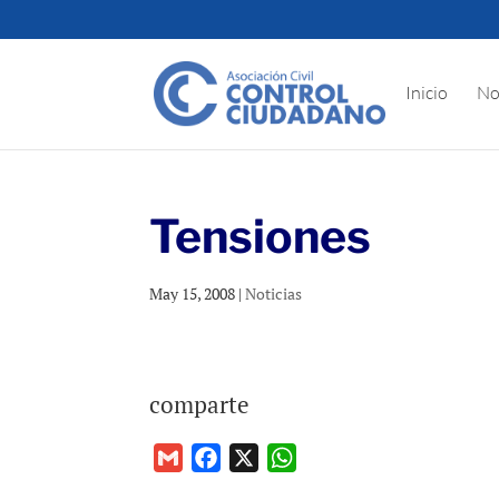
Inicio
No
Tensiones
May 15, 2008
|
Noticias
comparte
G
F
X
W
m
a
h