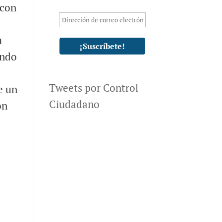
 con
u
ando
Tweets por Control
e un
Ciudadano
on