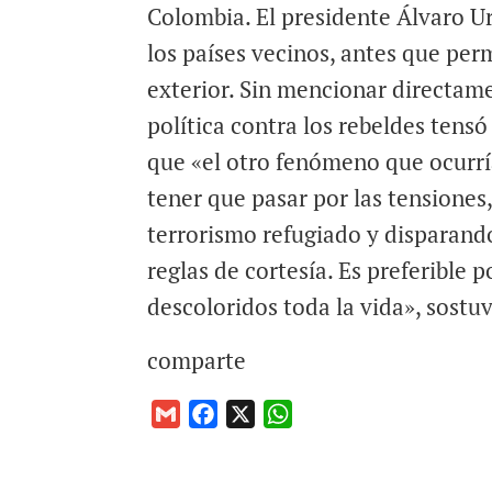
Colombia. El presidente Álvaro Ur
a
c
a
i
e
t
los países vecinos, antes que per
l
b
s
exterior. Sin mencionar directam
o
A
política contra los rebeldes tensó 
o
p
que «el otro fenómeno que ocurría
k
p
tener que pasar por las tensiones,
terrorismo refugiado y disparand
reglas de cortesía. Es preferible
descoloridos toda la vida», sostu
comparte
G
F
X
W
m
a
h
a
c
a