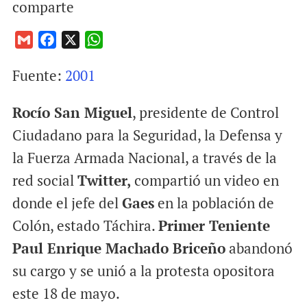
comparte
G
F
X
W
m
a
h
Fuente:
2001
a
c
a
i
e
t
Rocío San Miguel
, presidente de Control
l
b
s
o
A
Ciudadano para la Seguridad, la Defensa y
o
p
la Fuerza Armada Nacional, a través de la
k
p
red social
Twitter,
compartió un video en
donde el jefe del
Gaes
en la población de
Colón, estado Táchira.
Primer Teniente
Paul Enrique Machado Briceño
abandonó
su cargo y se unió a la protesta opositora
este 18 de mayo.