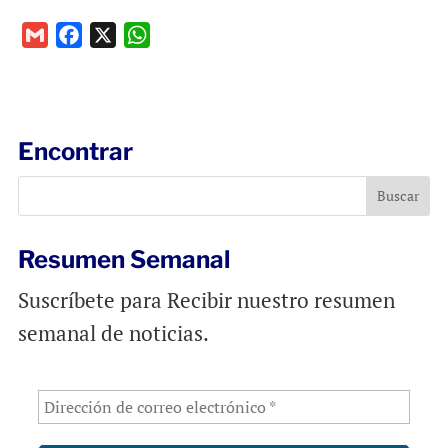
G
F
X
W
m
a
h
a
c
a
i
e
t
l
b
s
Encontrar
o
A
o
p
k
p
Resumen Semanal
Suscríbete para Recibir nuestro resumen
semanal de noticias.