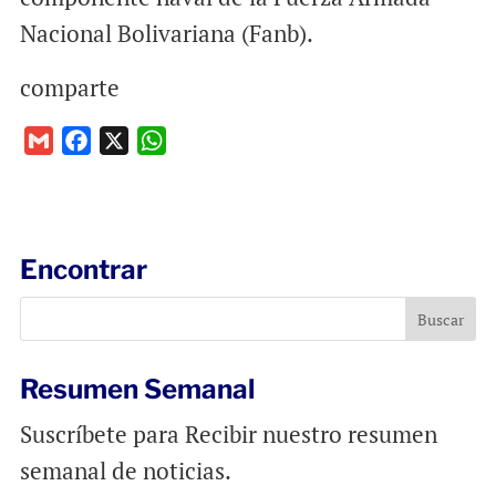
Nacional Bolivariana (Fanb).
comparte
G
F
X
W
m
a
h
a
c
a
i
e
t
l
b
s
Encontrar
o
A
o
p
k
p
Resumen Semanal
Suscríbete para Recibir nuestro resumen
semanal de noticias.