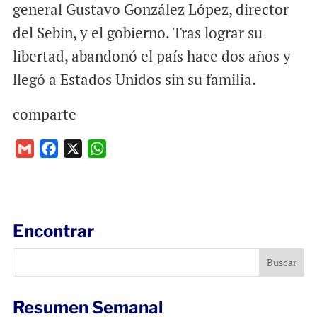
general Gustavo González López, director
del Sebin, y el gobierno. Tras lograr su
libertad, abandonó el país hace dos años y
llegó a Estados Unidos sin su familia.
comparte
G
F
X
W
m
a
h
a
c
a
i
e
t
l
b
s
Encontrar
o
A
o
p
k
p
Resumen Semanal