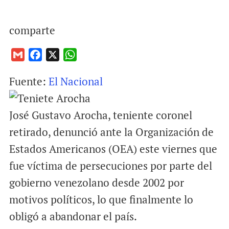
comparte
G
F
X
W
m
a
h
Fuente:
El Nacional
a
c
a
i
e
t
l
b
s
José Gustavo Arocha, teniente coronel
o
A
retirado, denunció ante la Organización de
o
p
Estados Americanos (OEA) este viernes que
k
p
fue víctima de persecuciones por parte del
gobierno venezolano desde 2002 por
motivos políticos, lo que finalmente lo
obligó a abandonar el país.