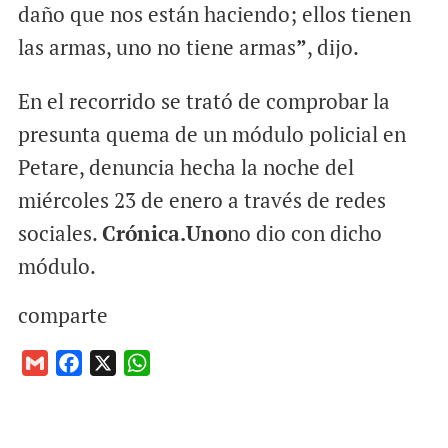
daño que nos están haciendo; ellos tienen
las armas, uno no tiene armas
”
, dijo.
En el recorrido se trató de comprobar la
presunta quema de un módulo policial en
Petare, denuncia hecha la noche del
miércoles 23 de enero a través de redes
sociales.
Crónica.Uno
no dio con dicho
módulo.
comparte
G
F
X
W
m
a
h
a
c
a
i
e
t