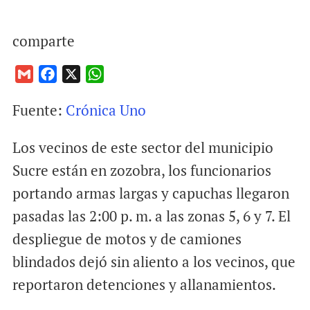
comparte
G
F
X
W
m
a
h
Fuente:
Crónica Uno
a
c
a
i
e
t
Los vecinos de este sector del municipio
l
b
s
o
A
Sucre están en zozobra, los funcionarios
o
p
portando armas largas y capuchas llegaron
k
p
pasadas las 2:00 p. m. a las zonas 5, 6 y 7. El
despliegue de motos y de camiones
blindados dejó sin aliento a los vecinos, que
reportaron detenciones y allanamientos.