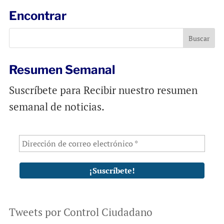
l
b
s
Encontrar
o
A
o
p
k
p
Resumen Semanal
Suscríbete para Recibir nuestro resumen
semanal de noticias.
Tweets por Control Ciudadano