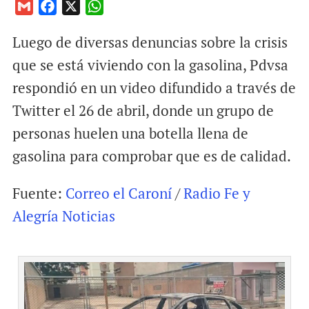
G
F
X
W
m
a
h
Luego de diversas denuncias sobre la crisis
a
c
a
i
e
t
que se está viviendo con la gasolina, Pdvsa
l
b
s
respondió en un video difundido a través de
o
A
Twitter el 26 de abril, donde un grupo de
o
p
personas huelen una botella llena de
k
p
gasolina para comprobar que es de calidad.
Fuente:
Correo el Caroní
/
Radio Fe y
Alegría Noticias