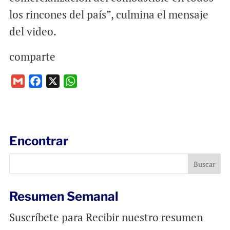
los rincones del país”, culmina el mensaje
del video.
comparte
G
F
X
W
m
a
h
a
c
a
i
e
t
l
b
s
Encontrar
o
A
o
p
k
p
Resumen Semanal
Suscríbete para Recibir nuestro resumen