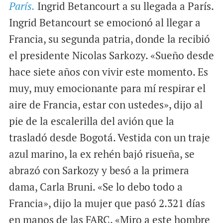
París.
Ingrid Betancourt a su llegada a París.
a
c
a
i
e
t
Ingrid Betancourt se emocionó al llegar a
l
b
s
Francia, su segunda patria, donde la recibió
o
A
el presidente Nicolas Sarkozy. «Sueño desde
o
p
hace siete años con vivir este momento. Es
k
p
muy, muy emocionante para mí respirar el
aire de Francia, estar con ustedes», dijo al
pie de la escalerilla del avión que la
trasladó desde Bogotá. Vestida con un traje
azul marino, la ex rehén bajó risueña, se
abrazó con Sarkozy y besó a la primera
dama, Carla Bruni. «Se lo debo todo a
Francia», dijo la mujer que pasó 2.321 días
en manos de las FARC. «Miro a este hombre