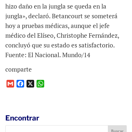
hizo daño en la jungla se queda en la
jungla», declaró. Betancourt se someterá
hoy a pruebas médicas, aunque el jefe
médico del Elíseo, Christophe Fernández,
concluyó que su estado es satisfactorio.
Fuente: El Nacional. Mundo/14
comparte
G
F
X
W
m
a
h
a
c
a
i
e
t
l
b
s
Encontrar
o
A
o
p