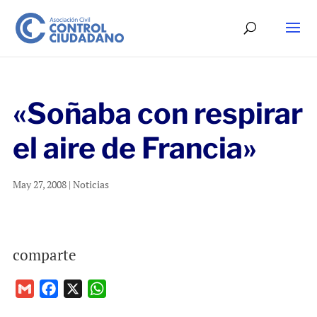
«Soñaba con respirar
el aire de Francia»
May 27, 2008
|
Noticias
comparte
G
F
X
W
m
a
h