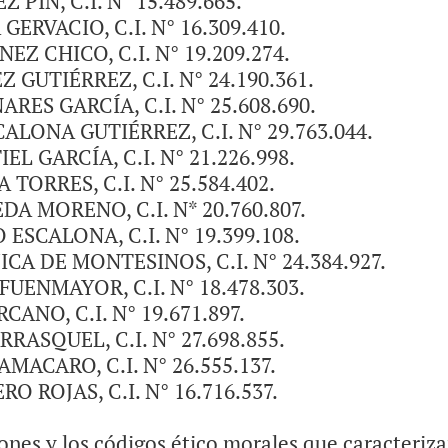
PIN, C.I. N° 15.489.665.
ERVACIO, C.I. N° 16.309.410.
Z CHICO, C.I. N° 19.209.274.
GUTIÉRREZ, C.I. N° 24.190.361.
RES GARCÍA, C.I. N° 25.608.690.
LONA GUTIÉRREZ, C.I. N° 29.763.044.
L GARCÍA, C.I. N° 21.226.998.
TORRES, C.I. N° 25.584.402.
A MORENO, C.I. N* 20.760.807.
SCALONA, C.I. N° 19.399.108.
CA DE MONTESINOS, C.I. N° 24.384.927.
UENMAYOR, C.I. N° 18.478.303.
ANO, C.I. N° 19.671.897.
RASQUEL, C.I. N° 27.698.855.
MACARO, C.I. N° 26.555.137.
 ROJAS, C.I. N° 16.716.537.
iones y los códigos ético morales que caracteriza