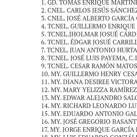
GD. TOMAS ENRIQUE MARTÍNEZ 
CNEL. CARLOS JESÚS SÁNCHEZ 
CNEL. JOSÉ ALBERTO GARCÍA C
TCNEL. GUILLERMO ENRIQUE CE
TCNEL.JHOLMAR JOSUÉ CÁRDEN
TCNEL. ÉDGAR JOSUÉ CARRILLO
TCNEL. JUAN ANTONIO HURTADO
TCNEL. JOSÉ LUIS PAYEMA, C.I.
TCNEL. CESAR RAMÓN MATOS SU
MY. GUILLERMO HENRY CESAR S
MY. DIANA DESIREE VICTORA J
MY. MARY YELIZZA RAMÍREZ U
MY. EDWAR ALEJANDRO SALOM 
MY. RICHARD LEONARDO LUEN
MY. EDUARDO ANTONIO GALUE 
MY. JOSÉ GREGORIO BASANTES
MY. JORGE ENRIQUE GARCÍA RO