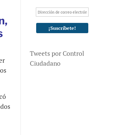
n,
s
Tweets por Control
er
Ciudadano
vos
icó
ados