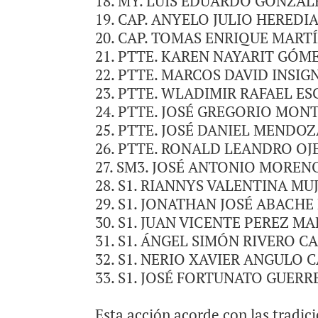
MY. LUIS EDUARDO GONZÁLEZ 
CAP. ANYELO JULIO HEREDIA G
CAP. TOMAS ENRIQUE MARTÍNE
PTTE. KAREN NAYARIT GÓMEZ 
PTTE. MARCOS DAVID INSIGNA
PTTE. WLADIMIR RAFAEL ESCA
PTTE. JOSÉ GREGORIO MONTIE
PTTE. JOSÉ DANIEL MENDOZA 
PTTE. RONALD LEANDRO OJED
SM3. JOSÉ ANTONIO MORENO E
S1. RIANNYS VALENTINA MUJI
S1. JONATHAN JOSÉ ABACHE F
S1. JUAN VICENTE PEREZ MARC
S1. ÁNGEL SIMÓN RIVERO CAR
S1. NERIO XAVIER ANGULO CA
S1. JOSÉ FORTUNATO GUERRERO
Esta acción acorde con las tradic