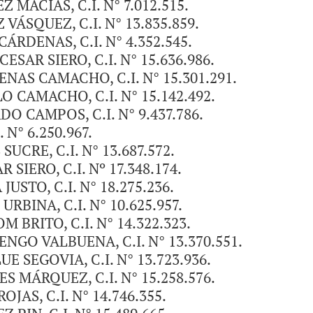
MACIAS, C.I. N° 7.012.515.
VÁSQUEZ, C.I. N° 13.835.859.
ÁRDENAS, C.I. N° 4.352.545.
SAR SIERO, C.I. N° 15.636.986.
AS CAMACHO, C.I. N° 15.301.291.
 CAMACHO, C.I. N° 15.142.492.
 CAMPOS, C.I. N° 9.437.786.
 N° 6.250.967.
CRE, C.I. N° 13.687.572.
IERO, C.I. Nº 17.348.174.
USTO, C.I. N° 18.275.236.
RBINA, C.I. N° 10.625.957.
BRITO, C.I. N° 14.322.323.
GO VALBUENA, C.I. N° 13.370.551.
SEGOVIA, C.I. N° 13.723.936.
 MÁRQUEZ, C.I. N° 15.258.576.
JAS, C.I. N° 14.746.355.