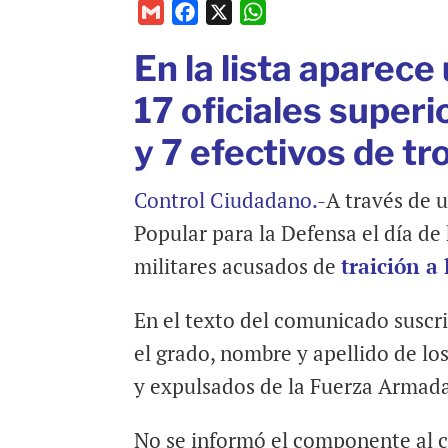
G
F
X
W
m
a
h
En la lista aparece 
a
c
a
i
e
t
17 oficiales superi
l
b
s
y 7 efectivos de t
o
A
o
p
k
p
Control Ciudadano.-
A través de 
Popular para la Defensa el día de 
militares acusados de
traición a 
En el texto del comunicado suscrit
el grado, nombre y apellido de lo
y expulsados de la Fuerza Armada
No se informó el componente al c