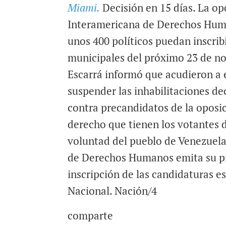
Miami.
Decisión en 15 días. La op
a
c
a
i
e
t
Interamericana de Derechos Huma
l
b
s
unos 400 políticos puedan inscrib
o
A
municipales del próximo 23 de n
o
p
Escarrá informó que acudieron a e
k
p
suspender las inhabilitaciones de
contra precandidatos de la oposic
derecho que tienen los votantes de
voluntad del pueblo de Venezuela
de Derechos Humanos emita su pr
inscripción de las candidaturas e
Nacional. Nación/4
comparte