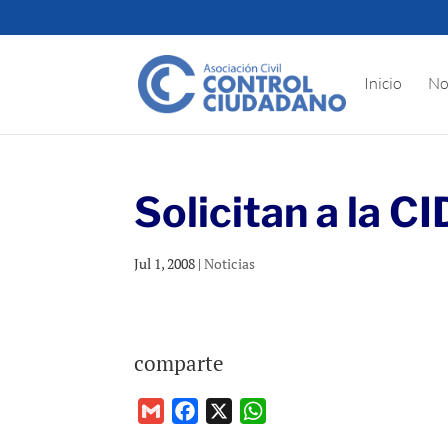
Inicio
No
Solicitan a la 
Jul 1, 2008
|
Noticias
comparte
G
F
X
W
m
a
h