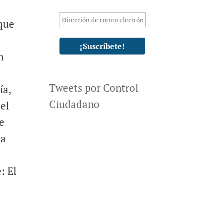
que
n
Tweets por Control
ía,
Ciudadano
el
re
na
: El