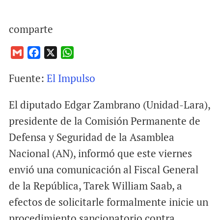
comparte
G
F
X
W
m
a
h
Fuente:
El Impulso
a
c
a
i
e
t
El diputado Edgar Zambrano (Unidad-Lara),
l
b
s
o
A
presidente de la Comisión Permanente de
o
p
Defensa y Seguridad de la Asamblea
k
p
Nacional (AN), informó que este viernes
envió una comunicación al Fiscal General
de la República, Tarek William Saab, a
efectos de solicitarle formalmente inicie un
procedimiento sancionatorio contra