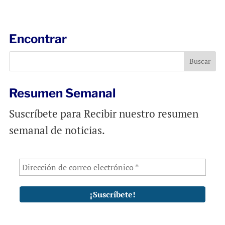
a
c
a
i
e
t
l
b
s
Encontrar
o
A
o
p
k
p
Resumen Semanal
Suscríbete para Recibir nuestro resumen
semanal de noticias.