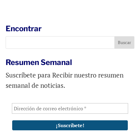
m
a
h
a
c
a
i
e
t
l
b
s
Encontrar
o
A
o
p
k
p
Resumen Semanal
Suscríbete para Recibir nuestro resumen
semanal de noticias.