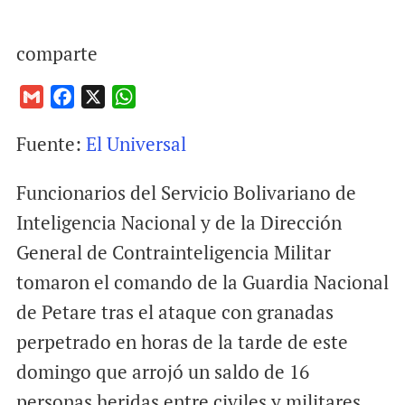
comparte
G
F
X
W
m
a
h
Fuente:
El Universal
a
c
a
i
e
t
Funcionarios del Servicio Bolivariano de
l
b
s
o
A
Inteligencia Nacional y de la Dirección
o
p
General de Contrainteligencia Militar
k
p
tomaron el comando de la Guardia Nacional
de Petare tras el ataque con granadas
perpetrado en horas de la tarde de este
domingo que arrojó un saldo de 16
personas heridas entre civiles y militares.