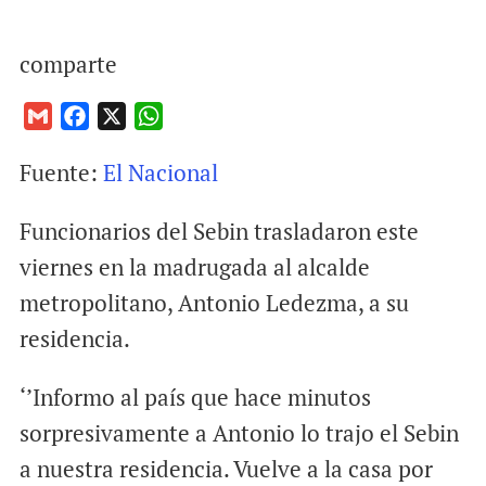
comparte
G
F
X
W
m
a
h
Fuente:
El Nacional
a
c
a
i
e
t
Funcionarios del Sebin trasladaron este
l
b
s
o
A
viernes en la madrugada al alcalde
o
p
metropolitano, Antonio Ledezma, a su
k
p
residencia.
‘’Informo al país que hace minutos
sorpresivamente a Antonio lo trajo el Sebin
a nuestra residencia. Vuelve a la casa por