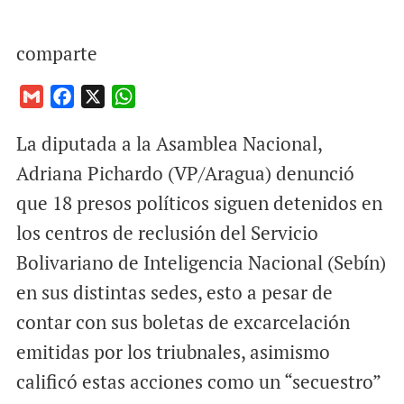
comparte
G
F
X
W
m
a
h
La diputada a la Asamblea Nacional,
a
c
a
i
e
t
Adriana Pichardo (VP/Aragua) denunció
l
b
s
que 18 presos políticos siguen detenidos en
o
A
los centros de reclusión del Servicio
o
p
Bolivariano de Inteligencia Nacional (Sebín)
k
p
en sus distintas sedes, esto a pesar de
contar con sus boletas de excarcelación
emitidas por los triubnales, asimismo
calificó estas acciones como un “secuestro”