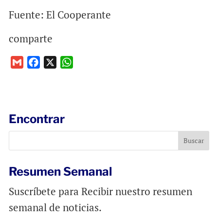
Fuente: El Cooperante
comparte
G
F
X
W
m
a
h
a
c
a
i
e
t
l
b
s
Encontrar
o
A
o
p
k
p
Resumen Semanal
Suscríbete para Recibir nuestro resumen
semanal de noticias.