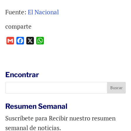
Fuente:
El Nacional
comparte
G
F
X
W
m
a
h
a
c
a
i
e
t
l
b
s
Encontrar
o
A
o
p
k
p
Resumen Semanal
Suscríbete para Recibir nuestro resumen
semanal de noticias.