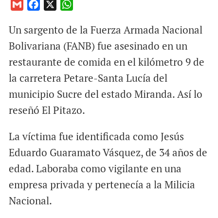
G
F
X
W
m
a
h
Un sargento de la Fuerza Armada Nacional
a
c
a
i
e
t
Bolivariana (FANB) fue asesinado en un
l
b
s
restaurante de comida en el kilómetro 9 de
o
A
la carretera Petare-Santa Lucía del
o
p
municipio Sucre del estado Miranda. Así lo
k
p
reseñó El Pitazo.
La víctima fue identificada como Jesús
Eduardo Guaramato Vásquez, de 34 años de
edad. Laboraba como vigilante en una
empresa privada y pertenecía a la Milicia
Nacional.