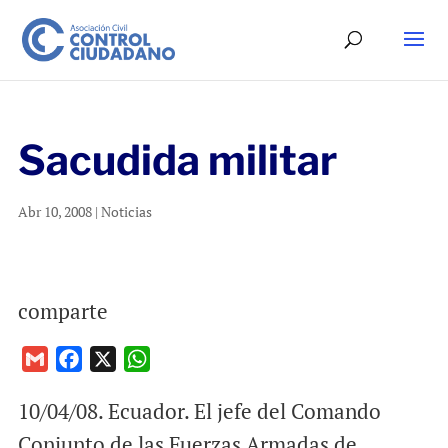
Sacudida militar
Abr 10, 2008
|
Noticias
comparte
G
F
X
W
m
a
h
10/04/08. Ecuador. El jefe del Comando
a
c
a
i
e
t
Conjunto de las Fuerzas Armadas de