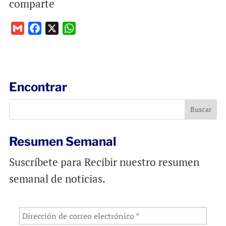
comparte
G
F
X
W
m
a
h
a
c
a
i
e
t
l
b
s
Encontrar
o
A
o
p
k
p
Resumen Semanal
Suscríbete para Recibir nuestro resumen
semanal de noticias.