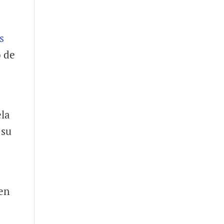
s
o de
ela
 su
 en