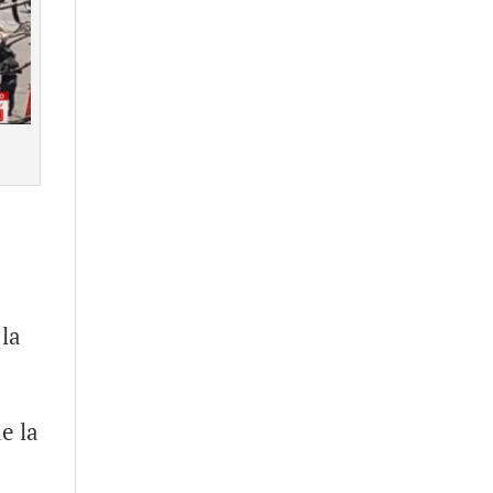
a
la
e la