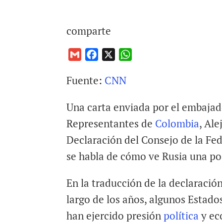
comparte
G
F
X
W
m
a
h
Fuente:
CNN
a
c
a
i
e
t
Una carta enviada por el embajad
l
b
s
o
A
Representantes de
Colombia
, Al
o
p
Declaración del Consejo de la Fe
k
p
se habla de cómo ve Rusia una pos
En la traducción de la declaración
largo de los años, algunos Estado
han ejercido presión
política
y ec