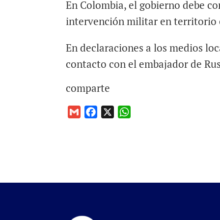
En Colombia, el gobierno debe co
intervención militar en territorio
En declaraciones a los medios lo
contacto con el embajador de Rusi
comparte
G
F
X
W
m
a
h
a
c
a
i
e
t
l
b
s
o
A
o
p
k
p