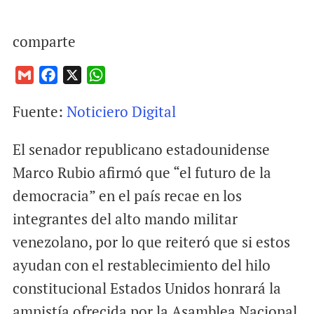
comparte
G
F
X
W
m
a
h
Fuente:
Noticiero Digital
a
c
a
i
e
t
El senador republicano estadounidense
l
b
s
o
A
Marco Rubio afirmó que “el futuro de la
o
p
democracia” en el país recae en los
k
p
integrantes del alto mando militar
venezolano, por lo que reiteró que si estos
ayudan con el restablecimiento del hilo
constitucional Estados Unidos honrará la
amnistía ofrecida por la Asamblea Nacional.