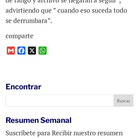
advirtiendo que ” cuando eso suceda todo
se derrumbara”.
comparte
G
F
X
W
m
a
h
a
c
a
i
e
t
l
b
s
Encontrar
o
A
o
p
k
p
Resumen Semanal
Suscríbete para Recibir nuestro resumen