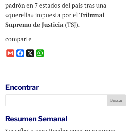
padrón en 7 estados del país tras una
«querella» impuesta por el
Tribunal
Supremo de Justicia
(TSJ).
comparte
G
F
X
W
m
a
h
a
c
a
i
e
t
l
b
s
Encontrar
o
A
o
p
k
p
Resumen Semanal
Suscríbete para Recibir nuestro resumen