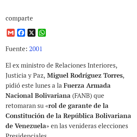
comparte
G
F
X
W
m
a
h
Fuente:
2001
a
c
a
i
e
t
El ex ministro de Relaciones Interiores,
l
b
s
o
A
Justicia y Paz,
Miguel Rodríguez Torres
,
o
p
pidió este lunes a la
Fuerza Armada
k
p
Nacional Bolivariana
(FANB) que
retomaran su «
rol de garante de la
Constitución de la República Bolivariana
de Venezuela
» en las venideras elecciones
Presidenciales.