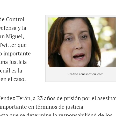
 de Control
efensa y la
an Miguel,
 Twitter que
so importante
una justicia
cuál es la
Crédito ccnesnoticia.com
en el caso.
endez Terán, a 23 años de prisión por el asesina
 importante en términos de justicia
asta que se determine la responsabilidad de los