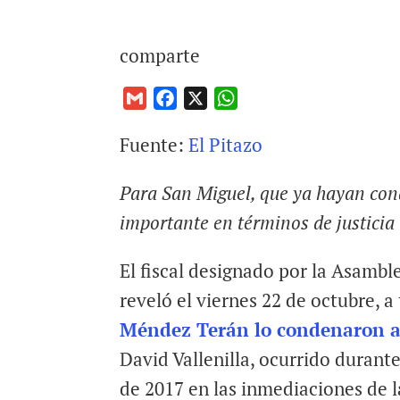
comparte
G
F
X
W
m
a
h
Fuente:
El Pitazo
a
c
a
i
e
t
Para San Miguel, que ya hayan con
l
b
s
o
A
importante en términos de justicia
o
p
k
p
El fiscal designado por la Asambl
reveló el viernes 22 de octubre, a
Méndez Terán lo condenaron 
David Vallenilla, ocurrido durant
de 2017 en las inmediaciones de 