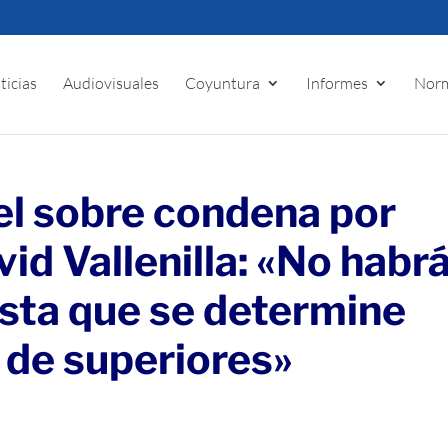
ticias
Audiovisuales
Coyuntura
Informes
Norm
l sobre condena por
id Vallenilla: «No habr
asta que se determine
 de superiores»