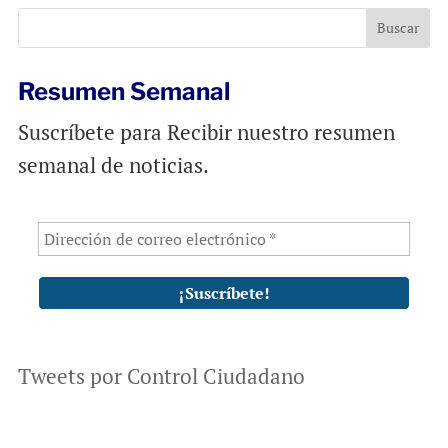
o
p
k
p
Resumen Semanal
Suscríbete para Recibir nuestro resumen
semanal de noticias.
Tweets por Control Ciudadano