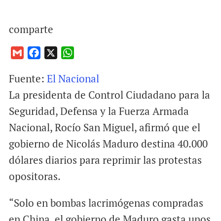
comparte
G
F
X
W
m
a
h
Fuente:
El Nacional
a
c
a
i
e
t
La presidenta de Control Ciudadano para la
l
b
s
Seguridad, Defensa y la Fuerza Armada
o
A
Nacional, Rocío San Miguel, afirmó que el
o
p
gobierno de Nicolás Maduro destina 40.000
k
p
dólares diarios para reprimir las protestas
opositoras.
“Solo en bombas lacrimógenas compradas
en China, el gobierno de Maduro gasta unos