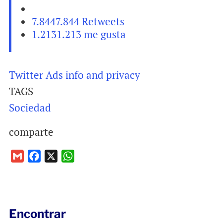
7.844
7.844 Retweets
1.213
1.213 me gusta
Twitter Ads info and privacy
TAGS
Sociedad
comparte
G
F
X
W
m
a
h
a
c
a
i
e
t
l
b
s
Encontrar
o
A