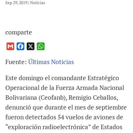
Sep 29, 2019
|
Noticias
comparte
G
F
X
W
m
a
h
Fuente:
Últimas Noticias
a
c
a
i
e
t
Este domingo el comandante Estratégico
l
b
s
o
A
Operacional de la Fuerza Armada Nacional
o
p
Bolivariana (Ceofanb), Remigio Ceballos,
k
p
denunció que durante el mes de septiembre
fueron detectados 54 vuelos de aviones de
“exploración radioelectrónica” de Estados