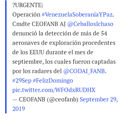
?URGENTE|
Operación
#VenezuelaSoberaníaYPaz
.
Cmdte CEOFANB AJ
@CeballosIchaso
denunció la detección de más de 54
aeronaves de exploración procedentes
de los EEUU durante el mes de
septiembre, los cuales fueron captadas
por los radares del
@CODAI_FANB
.
#29Sep
#FelizDomingo
pic.twitter.com/WFOdxRUDHX
— CEOFANB (@ceofanb)
September 29,
2019