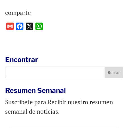
comparte
G
F
X
W
m
a
h
a
c
a
i
e
t
l
b
s
Encontrar
o
A
o
p
k
p
Resumen Semanal
Suscríbete para Recibir nuestro resumen
semanal de noticias.