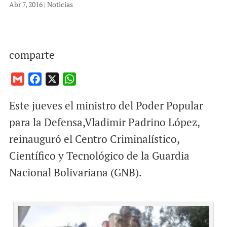
Abr 7, 2016
|
Noticias
comparte
G
F
X
W
m
a
h
Este jueves el ministro del Poder Popular
a
c
a
i
e
t
para la Defensa,Vladimir Padrino López,
l
b
s
reinauguró el Centro Criminalístico,
o
A
Científico y Tecnológico de la Guardia
o
p
Nacional Bolivariana (GNB).
k
p