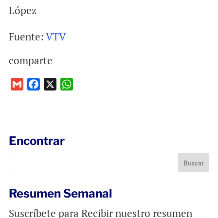
López
Fuente:
VTV
comparte
G
F
X
W
m
a
h
a
c
a
i
e
t
l
b
s
Encontrar
o
A
o
p
k
p
Resumen Semanal
Suscríbete para Recibir nuestro resumen