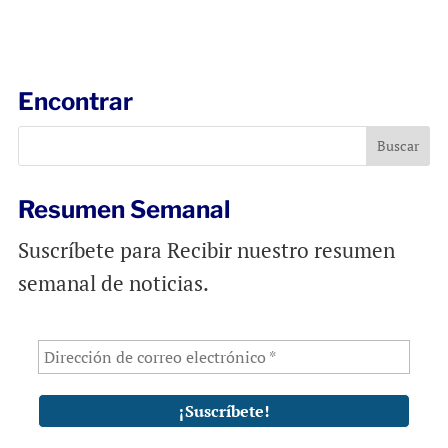
m
a
h
a
c
a
i
e
t
l
b
s
Encontrar
o
A
o
p
k
p
Resumen Semanal
Suscríbete para Recibir nuestro resumen
semanal de noticias.