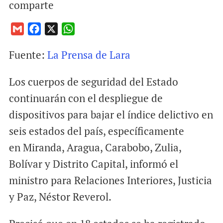
comparte
G
F
X
W
m
a
h
Fuente:
La Prensa de Lara
a
c
a
i
e
t
Los cuerpos de seguridad del Estado
l
b
s
o
A
continuarán con el despliegue de
o
p
dispositivos para bajar el índice delictivo en
k
p
seis estados del país, específicamente
en Miranda, Aragua, Carabobo, Zulia,
Bolívar y Distrito Capital, informó el
ministro para Relaciones Interiores, Justicia
y Paz, Néstor Reverol.