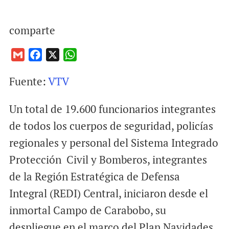
comparte
G
F
X
W
m
a
h
Fuente:
VTV
a
c
a
i
e
t
Un total de 19.600 funcionarios integrantes
l
b
s
o
A
de todos los cuerpos de seguridad, policías
o
p
regionales y personal del Sistema Integrado
k
p
Protección Civil y Bomberos, integrantes
de la Región Estratégica de Defensa
Integral (REDI) Central, iniciaron desde el
inmortal Campo de Carabobo, su
despliegue en el marco del Plan Navidades