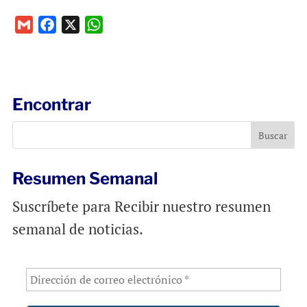
G
F
X
W
m
a
h
a
c
a
i
e
t
l
b
s
Encontrar
o
A
o
p
k
p
Resumen Semanal
Suscríbete para Recibir nuestro resumen
semanal de noticias.