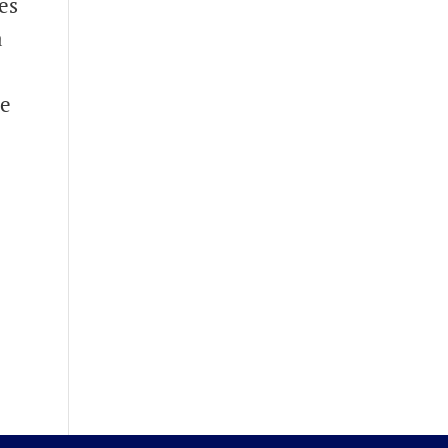
es
a
de