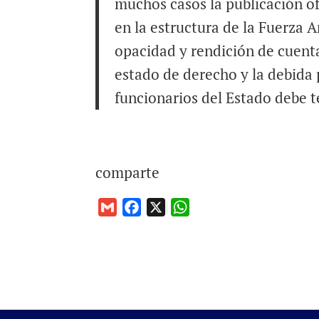
muchos casos la publicación of
en la estructura de la Fuerza A
opacidad y rendición de cuenta
estado de derecho y la debida 
funcionarios del Estado debe te
comparte
G
F
X
W
m
a
h
a
c
a
i
e
t
l
b
s
o
A
o
p