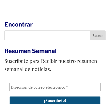
m
a
h
a
c
a
i
e
t
l
b
s
Encontrar
o
A
o
p
k
p
Resumen Semanal
Suscríbete para Recibir nuestro resumen
semanal de noticias.