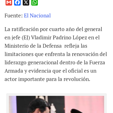
G
F
X
W
m
a
h
Fuente:
El Nacional
a
c
a
i
e
t
La ratificación por cuarto año del general
l
b
s
o
A
en jefe (EJ) Vladimir Padrino López en el
o
p
Ministerio de la Defensa refleja las
k
p
limitaciones que enfrenta la renovación del
liderazgo generacional dentro de la Fuerza
Armada y evidencia que el oficial es un
actor importante para la revolución.