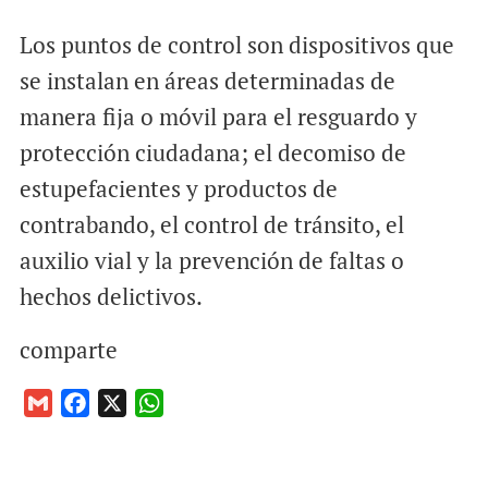
Los puntos de control son dispositivos que
se instalan en áreas determinadas de
manera fija o móvil para el resguardo y
protección ciudadana; el decomiso de
estupefacientes y productos de
contrabando, el control de tránsito, el
auxilio vial y la prevención de faltas o
hechos delictivos.
comparte
G
F
X
W
m
a
h
a
c
a
i
e
t