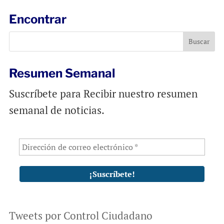
l
b
s
Encontrar
o
A
o
p
k
p
Resumen Semanal
Suscríbete para Recibir nuestro resumen
semanal de noticias.
Tweets por Control Ciudadano