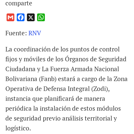
comparte
G
F
X
W
m
a
h
Fuente:
RNV
a
c
a
i
e
t
La coordinación de los puntos de control
l
b
s
o
A
fijos y móviles de los Órganos de Seguridad
o
p
Ciudadana y La Fuerza Armada Nacional
k
p
Bolivariana (Fanb) estará a cargo de la Zona
Operativa de Defensa Integral (Zodi),
instancia que planificará de manera
periódica la instalación de estos módulos
de seguridad previo análisis territorial y
logístico.