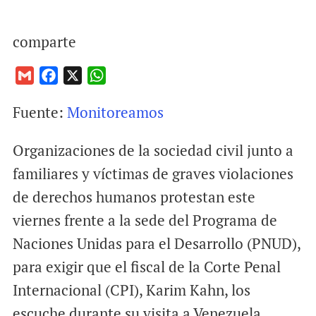
comparte
G
F
X
W
m
a
h
Fuente:
Monitoreamos
a
c
a
i
e
t
Organizaciones de la sociedad civil junto a
l
b
s
o
A
familiares y víctimas de graves violaciones
o
p
de derechos humanos protestan este
k
p
viernes frente a la sede del Programa de
Naciones Unidas para el Desarrollo (PNUD),
para exigir que el fiscal de la Corte Penal
Internacional (CPI), Karim Kahn, los
escuche durante su visita a Venezuela.