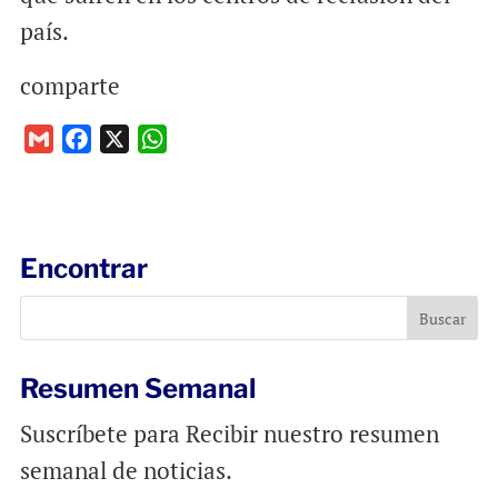
país.
comparte
G
F
X
W
m
a
h
a
c
a
i
e
t
l
b
s
Encontrar
o
A
o
p
k
p
Resumen Semanal
Suscríbete para Recibir nuestro resumen
semanal de noticias.