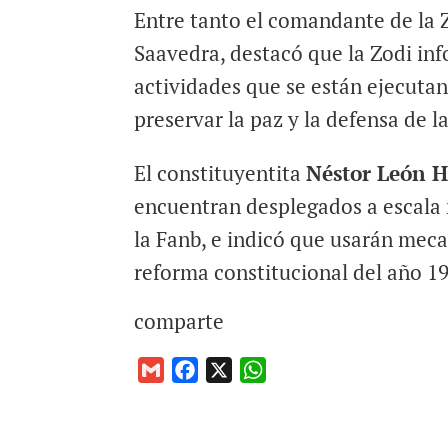
Entre tanto el comandante de la 
Saavedra, destacó que la Zodi inf
actividades que se están ejecuta
preservar la paz y la defensa de l
El constituyentita
Néstor León H
encuentran desplegados a escala
la Fanb, e indicó que usarán mec
reforma constitucional del año 1
comparte
G
F
X
W
m
a
h
a
c
a
i
e
t