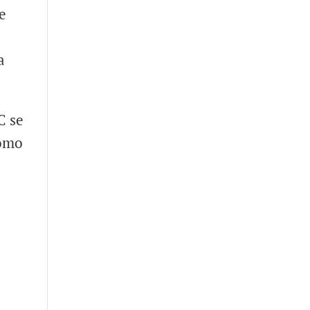
e
a
C se
como