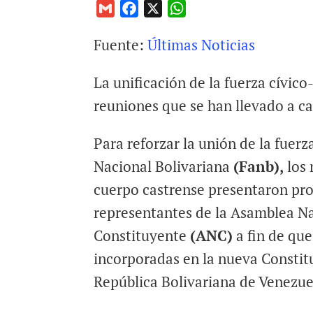
G
F
X
W
m
a
h
Fuente:
Últimas Noticias
a
c
a
i
e
t
La unificación de la fuerza cívico
l
b
s
o
A
reuniones que se han llevado a ca
o
p
k
p
Para reforzar la unión de la fuer
Nacional Bolivariana
(Fanb),
los 
cuerpo castrense presentaron pr
representantes de la Asamblea N
Constituyente
(ANC)
a fin de que
incorporadas en la nueva Constit
República Bolivariana de Venezu