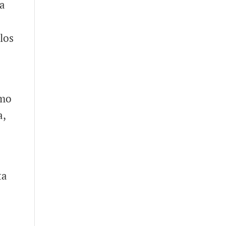
ma
los
omo
a,
ta