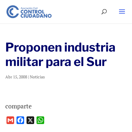
Proponen industria
militar para el Sur
Abr 15, 2008
|
Noticias
comparte
G
F
X
W
m
a
h