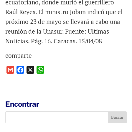
ecuatoriano, donde murió el guerrillero
Raúl Reyes. El ministro Jobim indicó que el
próximo 23 de mayo se llevará a cabo una
reunión de la Unasur. Fuente: Ultimas
Noticias. Pág. 16. Caracas. 15/04/08
comparte
G
F
X
W
m
a
h
a
c
a
i
e
t
l
b
s
Encontrar
o
A
o
p
k
p