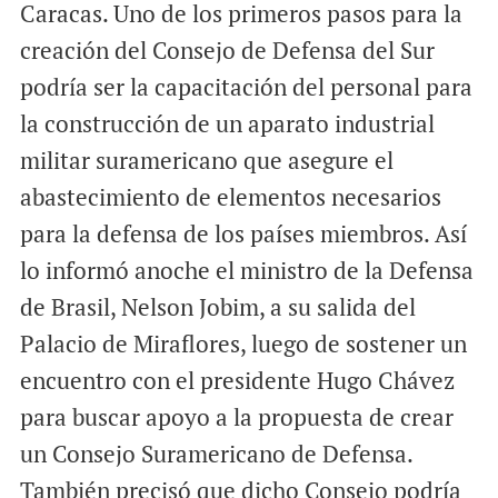
Caracas. Uno de los primeros pasos para la
a
c
a
i
e
t
creación del Consejo de Defensa del Sur
l
b
s
podría ser la capacitación del personal para
o
A
la construcción de un aparato industrial
o
p
militar suramericano que asegure el
k
p
abastecimiento de elementos necesarios
para la defensa de los países miembros. Así
lo informó anoche el ministro de la Defensa
de Brasil, Nelson Jobim, a su salida del
Palacio de Miraflores, luego de sostener un
encuentro con el presidente Hugo Chávez
para buscar apoyo a la propuesta de crear
un Consejo Suramericano de Defensa.
También precisó que dicho Consejo podría