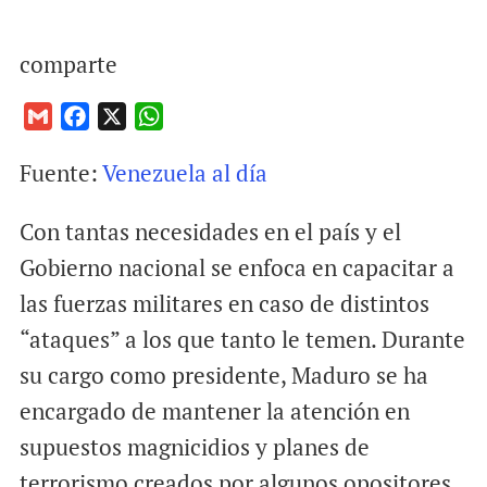
comparte
G
F
X
W
m
a
h
Fuente:
Venezuela al día
a
c
a
i
e
t
Con tantas necesidades en el país y el
l
b
s
o
A
Gobierno nacional se enfoca en capacitar a
o
p
las fuerzas militares en caso de distintos
k
p
“ataques” a los que tanto le temen. Durante
su cargo como presidente, Maduro se ha
encargado de mantener la atención en
supuestos magnicidios y planes de
terrorismo creados por algunos opositores