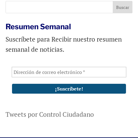
o
p
k
p
Resumen Semanal
Suscríbete para Recibir nuestro resumen
semanal de noticias.
Tweets por Control Ciudadano