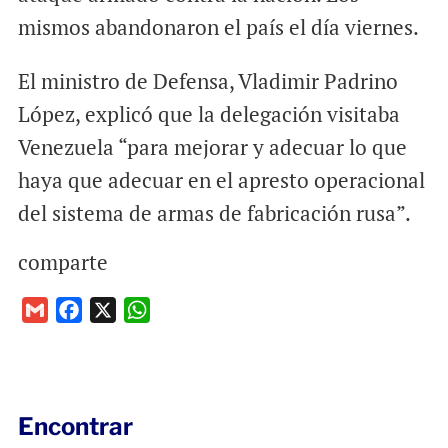
mismos abandonaron el país el día viernes.
El ministro de Defensa, Vladimir Padrino
López, explicó que la delegación visitaba
Venezuela “para mejorar y adecuar lo que
haya que adecuar en el apresto operacional
del sistema de armas de fabricación rusa”.
comparte
G
F
X
W
m
a
h
a
c
a
i
e
t
l
b
s
Encontrar
o
A