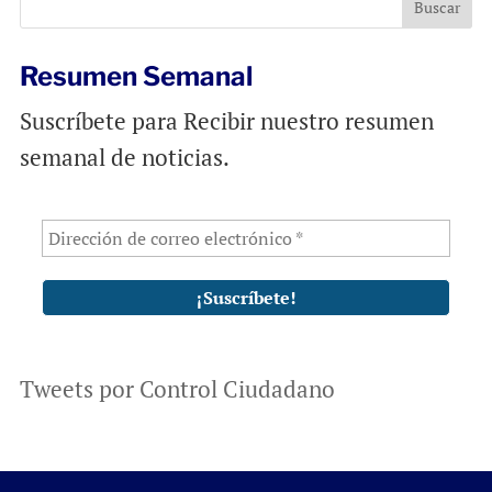
o
p
k
p
Resumen Semanal
Suscríbete para Recibir nuestro resumen
semanal de noticias.
Tweets por Control Ciudadano