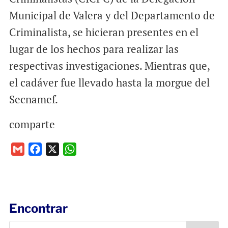
Municipal de Valera y del Departamento de
Criminalista, se hicieran presentes en el
lugar de los hechos para realizar las
respectivas investigaciones. Mientras que,
el cadáver fue llevado hasta la morgue del
Secnamef.
comparte
G
F
X
W
m
a
h
a
c
a
i
e
t
l
b
s
Encontrar
o
A