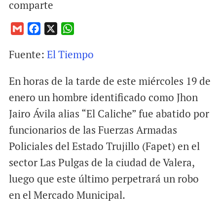
comparte
G
F
X
W
m
a
h
Fuente:
El Tiempo
a
c
a
i
e
t
En horas de la tarde de este miércoles 19 de
l
b
s
o
A
enero un hombre identificado como Jhon
o
p
Jairo Ávila alias “El Caliche” fue abatido por
k
p
funcionarios de las Fuerzas Armadas
Policiales del Estado Trujillo (Fapet) en el
sector Las Pulgas de la ciudad de Valera,
luego que este último perpetrará un robo
en el Mercado Municipal.